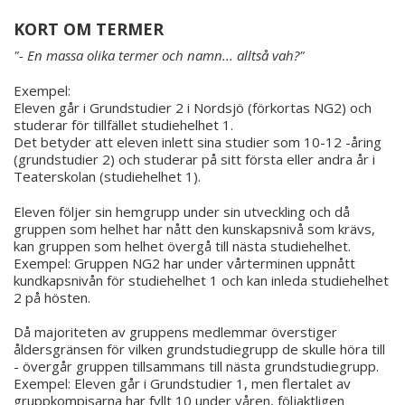
KORT OM TERMER
"- En massa olika termer och namn... alltså vah?"
Exempel:
Eleven går i Grundstudier 2 i Nordsjö (förkortas NG2) och
studerar för tillfället studiehelhet 1.
Det betyder att eleven inlett sina studier som 10-12 -åring
(grundstudier 2) och studerar på sitt första eller andra år i
Teaterskolan (studiehelhet 1).
Eleven följer sin hemgrupp under sin utveckling och då
gruppen som helhet har nått den kunskapsnivå som krävs,
kan gruppen som helhet övergå till nästa studiehelhet.
Exempel: Gruppen NG2 har under vårterminen uppnått
kundkapsnivån för studiehelhet 1 och kan inleda studiehelhet
2 på hösten.
Då majoriteten av gruppens medlemmar överstiger
åldersgränsen för vilken grundstudiegrupp de skulle höra till
- övergår gruppen tillsammans till nästa grundstudiegrupp.
Exempel: Eleven går i Grundstudier 1, men flertalet av
gruppkompisarna har fyllt 10 under våren, följaktligen