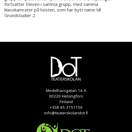
fortsätter Eleven i samma grupp, med samma
klasskamrater på hösten, som har bytt namn till
Grundstudier 2.
Medelhavsgatan 14 A
00220 Helsingfors
Finland
+358 45 3151150
info@teaterskolandot.fi