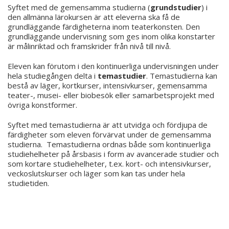
Syftet med de gemensamma studierna (
grundstudier
) i
den allmänna lärokursen är att eleverna ska få de
grundläggande färdigheterna inom teaterkonsten. Den
grundläggande undervisning som ges inom olika konstarter
är målinriktad och framskrider från nivå till nivå.
Eleven kan förutom i den kontinuerliga undervisningen under
hela studiegången delta i
temastudier
. Temastudierna kan
bestå av läger, kortkurser, intensivkurser, gemensamma
teater-, musei- eller biobesök eller samarbetsprojekt med
övriga konstformer.
Syftet med temastudierna är att utvidga och fördjupa de
färdigheter som eleven förvärvat under de gemensamma
studierna. Temastudierna ordnas både som kontinuerliga
studiehelheter på årsbasis i form av avancerade studier och
som kortare studiehelheter, t.ex. kort- och intensivkurser,
veckoslutskurser och läger som kan tas under hela
studietiden.