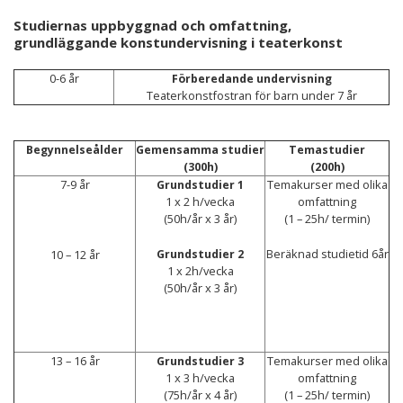
Studiernas uppbyggnad och omfattning,
grundläggande konstundervisning i teaterkonst
0-6 år
Förberedande undervisning
Teaterkonstfostran för barn under 7 år
Begynnelseålder
Gemensamma studier
Temastudier
(300h)
(200h)
7-9 år
Temakurser med olika
Grundstudier 1
1 x 2 h/vecka
omfattning
(50h/år x 3 år)
(1 – 25h/ termin)
Beräknad studietid 6år
10 – 12 år
Grundstudier 2
1 x 2h/vecka
(50h/år x 3 år)
13 – 16 år
Temakurser med olika
Grundstudier 3
1 x 3 h/vecka
omfattning
(75h/år x 4 år)
(1 – 25h/ termin)