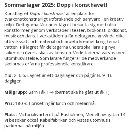
Sommarläger 2025: Dopp i konsthavet!
Konstlägret
Dopp i konsthavet
är en plats för
tvärkonstkonstnärligt utforskande och samvaro i en kreativ
miljö. Deltagarna får under lägret bekanta sig med olika
konstformer genom verkstäder i teater, bildkonst, ordkonst,
musik och dans. I verkstäderna får deltagarna använda olika
uttryckssätt och material och arbeta kreativt kring temat
vatten. På lägret får deltagarna undersöka, lära sig nya
saker och överraskas av konsten. Verkstäderna varvas med
utomhusvistelse. Som lärare fungerar de medverkande
skolornas erfarna professionella konstlärare.
Tid:
2–6.6. Lägret är ett dagsläger och pågår kl. 9–16
dagligen.
Målgrupp:
Barn i åk 1-4 (barnet ska ha gått ut åk 1)
Pris:
180 €. I priset ingår lunch och mellanmål.
Plats:
Victoriakvarteret på Busholmen, Medelhavsgatan 14.
Vi besöker också Kabelfabriken och vistas utomhus i
parkerna i närmiljön.